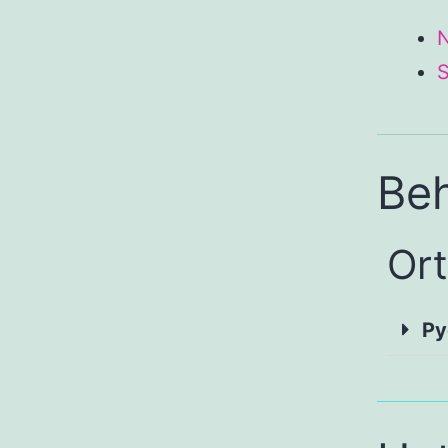
S
Be
Or
Py