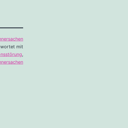
nersachen
wortet mit
onsstörung
,
nersachen