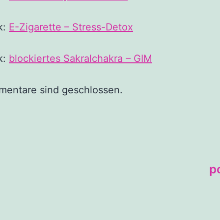
k:
E-Zigarette – Stress-Detox
k:
blockiertes Sakralchakra – GIM
mentare sind geschlossen.
p