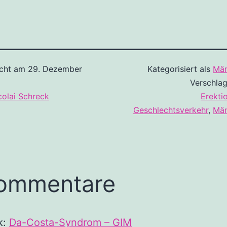
icht am
29. Dezember
Kategorisiert als
Män
Verschlag
colai Schreck
Erekti
Geschlechtsverkehr
,
Män
ommentare
k:
Da-Costa-Syndrom – GIM