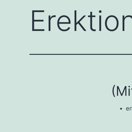
Erektio
(Mi
er