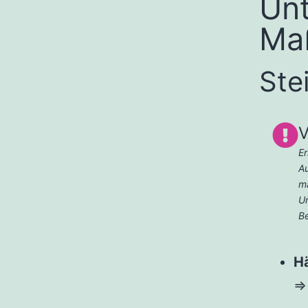
Unt
Ma
Stei
V
Er
Au
ma
U
Be
H
⇒ 