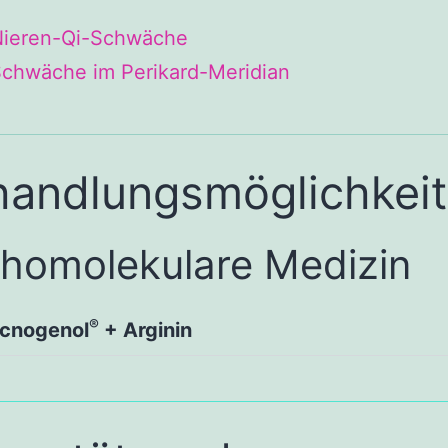
Nieren-Qi-Schwäche
chwäche im Perikard-Meridian
handlungsmöglichkei
thomolekulare Medizin
®
cnogenol
+ Arginin