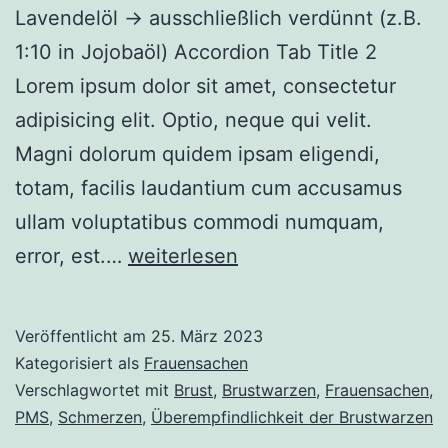
Lavendelöl → ausschließlich verdünnt (z.B.
1:10 in Jojobaöl) Accordion Tab Title 2
Lorem ipsum dolor sit amet, consectetur
adipisicing elit. Optio, neque qui velit.
Magni dolorum quidem ipsam eligendi,
totam, facilis laudantium cum accusamus
ullam voluptatibus commodi numquam,
Überempfindlichkeit
error, est.…
weiterlesen
der
Brustwarzen
Veröffentlicht am
25. März 2023
Kategorisiert als
Frauensachen
Verschlagwortet mit
Brust
,
Brustwarzen
,
Frauensachen
,
PMS
,
Schmerzen
,
Überempfindlichkeit der Brustwarzen